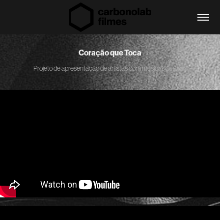
Coração que Toca
Projeto de apresentação de artistas com músicas autorais