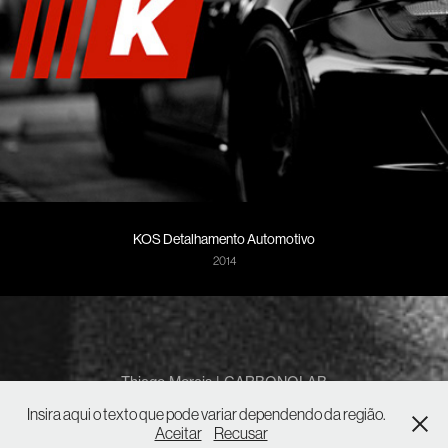
KOS Detalhamento Automotivo
2014
Thiago Morais | CARBONOLAB
contato@carbonolab.com
Insira aqui o texto que pode variar dependendo da região.
+55 (62) 9 9317 9704
Aceitar
Recusar