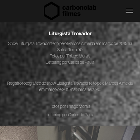
Liturgista Trovador
Show Liturgista Trovador feito pelo Marcos Almeida em março de 2015 na
Sal da Terra 90.
Fotos por Thiago Morais
Lettering por Carlos de Paula
Registro fotográfico do show Liturgista Trovador feito pelo Marcos Almeida
em março de 2015 na Sal da Tera 90.
Fotos por Thiago Morais
Lettering por Carlos de Paula